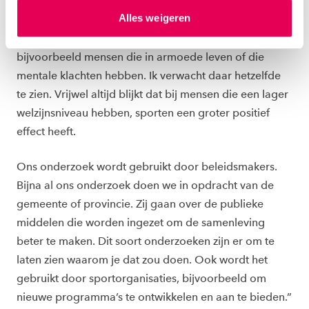
hierover meer in ons
privacystatement
en
Alles weigeren
“In de toekomst gaan we kijken of we deze analyse
ons
cookiestatement
. Via ‘Zelf instellen’ kun je ook zelf
kunnen toepassen op andere doelgroepen,
instellen welke cookies we plaatsen. Je kunt je
toestemming altijd wijzigen of intrekken via
bijvoorbeeld mensen die in armoede leven of die
ons
cookiestatement
.
mentale klachten hebben. Ik verwacht daar hetzelfde
te zien. Vrijwel altijd blijkt dat bij mensen die een lager
welzijnsniveau hebben, sporten een groter positief
effect heeft.
Ons onderzoek wordt gebruikt door beleidsmakers.
Bijna al ons onderzoek doen we in opdracht van de
gemeente of provincie. Zij gaan over de publieke
middelen die worden ingezet om de samenleving
beter te maken. Dit soort onderzoeken zijn er om te
laten zien waarom je dat zou doen. Ook wordt het
gebruikt door sportorganisaties, bijvoorbeeld om
nieuwe programma’s te ontwikkelen en aan te bieden.”