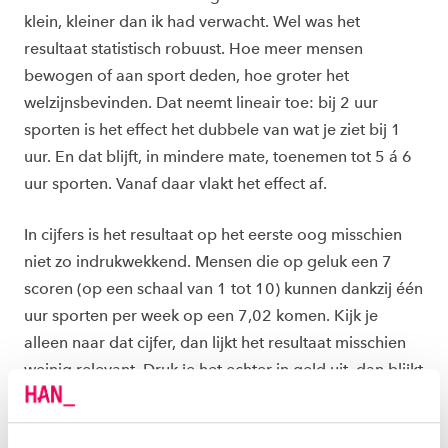
klein, kleiner dan ik had verwacht. Wel was het
resultaat statistisch robuust. Hoe meer mensen
bewogen of aan sport deden, hoe groter het
welzijnsbevinden. Dat neemt lineair toe: bij 2 uur
sporten is het effect het dubbele van wat je ziet bij 1
uur. En dat blijft, in mindere mate, toenemen tot 5 á 6
uur sporten. Vanaf daar vlakt het effect af.
In cijfers is het resultaat op het eerste oog misschien
niet zo indrukwekkend. Mensen die op geluk een 7
scoren (op een schaal van 1 tot 10) kunnen dankzij één
uur sporten per week op een 7,02 komen. Kijk je
alleen naar dat cijfer, dan lijkt het resultaat misschien
weinig relevant. Druk je het echter in geld uit, dan blijkt
het wel een flinke waarde te hebben. Die waarde
bepalen we met de compensatiemethode. Deze geeft