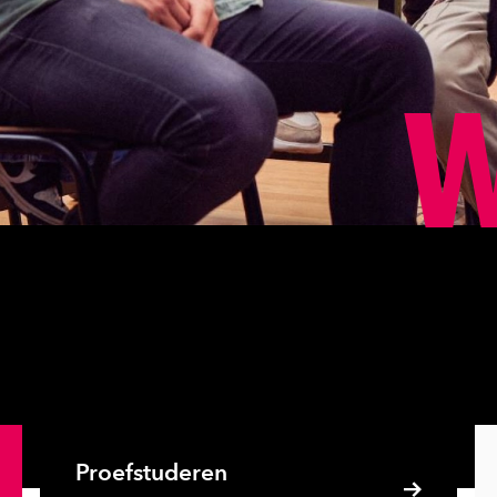
W
Proefstuderen