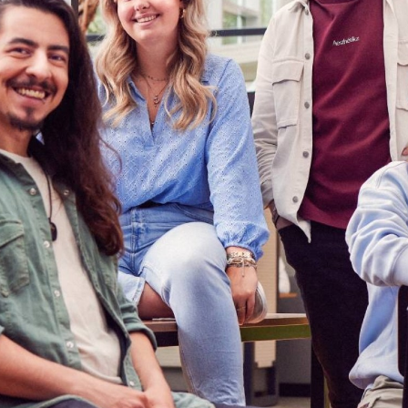
EER
EER