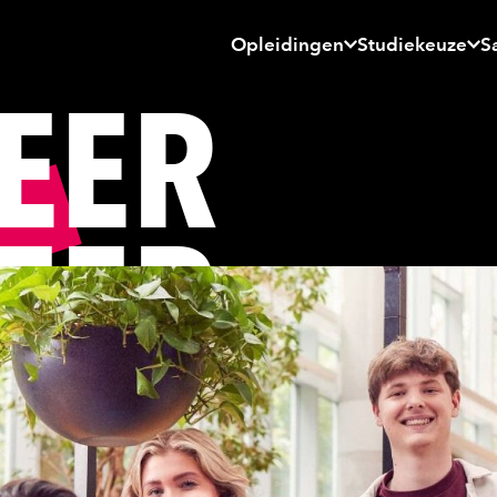
Opleidingen
Studiekeuze
S
EER
EER
EER