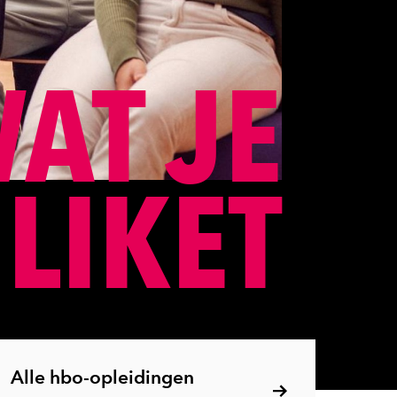
AT JE
LIKET
Alle hbo-opleidingen