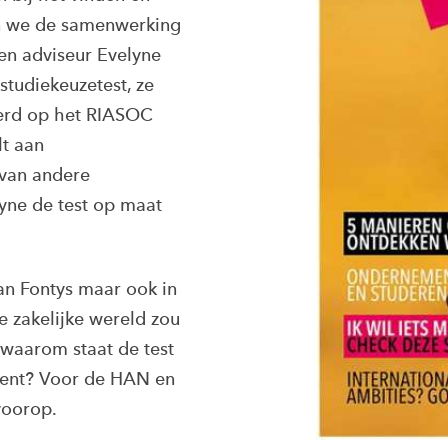
en we de samenwerking
en adviseur Evelyne
tudiekeuzetest, ze
eerd op het RIASOC
lt aan
 van andere
yne de test op maat
van Fontys maar ook in
 zakelijke wereld zou
waarom staat de test
rent? Voor de HAN en
 voorop.