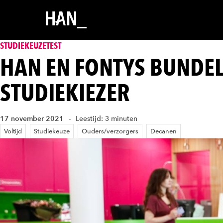
STUDIEKEUZETEST
HAN EN FONTYS BUNDE
STUDIEKIEZER
17 november 2021
Leestijd: 3 minuten
Voltijd
Studiekeuze
Ouders/verzorgers
Decanen