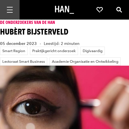
Mobiele navigatie openen
Favorieten
Zoek
DE ONDERZOEKERS VAN DE HAN
HUBÈRT BIJSTERVELD
05 december 2023
Leestijd: 2 minuten
Smart Region
Praktijkgericht onderzoek
Digivaardig
Lectoraat Smart Business
Academie Organisatie en Ontwikkeling