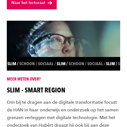
Naar het lectoraat
SLIM
SCHOON
SOCIAAL
SLIM
SCHOON
SOCIAAL
SLIM
SCH
MEER WETEN OVER?
SLIM - SMART REGION
Om bij te dragen aan de digitale transformatie focust
de HAN in haar onderwijs en onderzoek op het samen
grenzen verleggen met digitale technologie. Met het
onderzoek van Hubèrt draagt hij ook bij aan deze