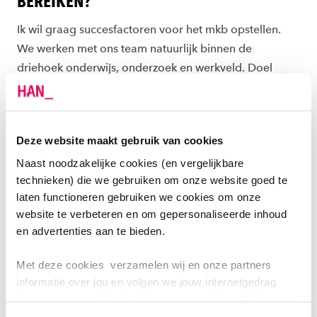
BEREIKEN?
Ik wil graag succesfactoren voor het mkb opstellen.
We werken met ons team natuurlijk binnen de
driehoek onderwijs, onderzoek en werkveld. Doel
hiervan is dat we het mkb ondersteunen en helpen om
de weg naar een digitale transformatie af te leggen.
Dat is belangrijk, omdat we willen voorkomen dat deze
Deze website maakt gebruik van cookies
bedrijven niet mee kunnen komen met de digitale
transformatie. We willen de werkgelegenheid
Naast noodzakelijke cookies (en vergelijkbare
technieken) die we gebruiken om onze website goed te
behouden en innovatie aanwakkeren door kansen te
laten functioneren gebruiken we cookies om onze
creëren. Dit doen wij vooral regionaal, omdat de HAN
website te verbeteren en om gepersonaliseerde inhoud
daar een belangrijke rol heeft om te vervullen.
en advertenties aan te bieden.
WAARMEE MAAK JE HET VERSCHIL?
Met deze cookies verzamelen wij en onze partners
informatie over jou en volgen we jouw internetgedrag
Binnen het team ben ik de enige met een technische
binnen, en mogelijk ook buiten onze website. Wij bouwen
achtergrond. Ik vind het toepassen van technologie in
zo jouw persoonlijke profiel op. Hiermee passen wij onze