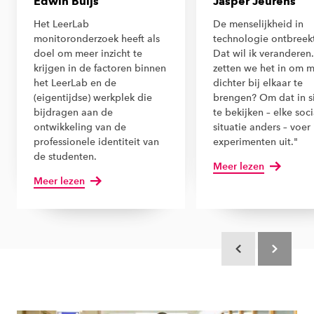
Edwin Buijs
Jasper Jeurens
Het LeerLab
De menselijkheid in
monitoronderzoek heeft als
technologie ontbreekt
doel om meer inzicht te
Dat wil ik veranderen
krijgen in de factoren binnen
zetten we het in om 
het LeerLab en de
dichter bij elkaar te
(eigentijdse) werkplek die
brengen? Om dat in si
bijdragen aan de
te bekijken – elke soc
ontwikkeling van de
situatie anders – voer 
professionele identiteit van
experimenten uit."
de studenten.
Meer lezen
Meer lezen
Scroll terug
Scroll verd