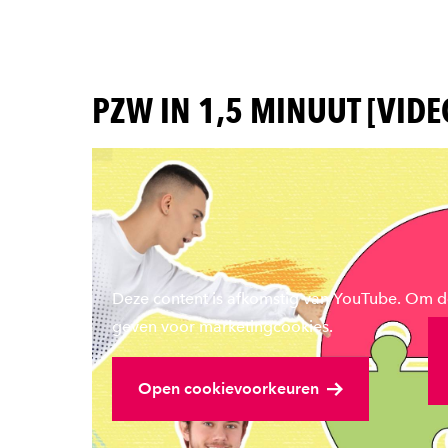
PZW IN 1,5 MINUUT [VIDE
Deze content is afkomstig van YouTube. Om de
Be
geven voor marketingcookies.
Open cookievoorkeuren