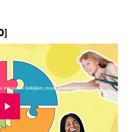
O]
 inhoud te bekijken, moet je eerst toestemming
kijk volledige video