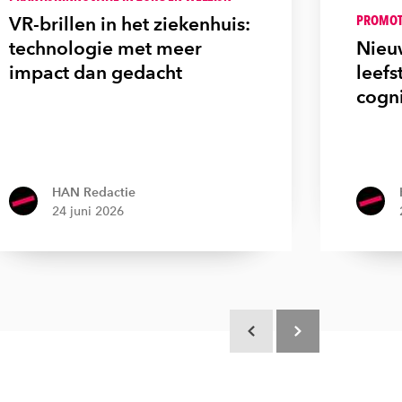
PROMOTI
VR-brillen in het ziekenhuis:
technologie met meer
Nieu
impact dan gedacht
leefs
cogn
HAN Redactie
24 juni 2026
Scroll terug
Scroll verder