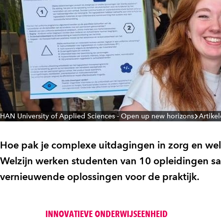
HAN University of Applied Sciences - Open up new horizons
Artike
Hoe pak je complexe uitdagingen in zorg en welz
Welzijn werken studenten van 10 opleidingen s
vernieuwende oplossingen voor de praktijk.
INNOVATIEVE ONDERWIJSEENHEID