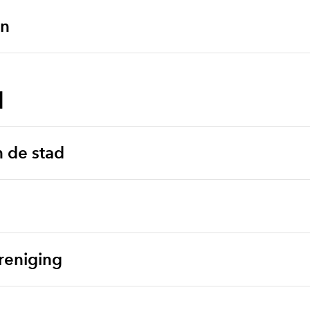
en
N
 de stad
ereniging