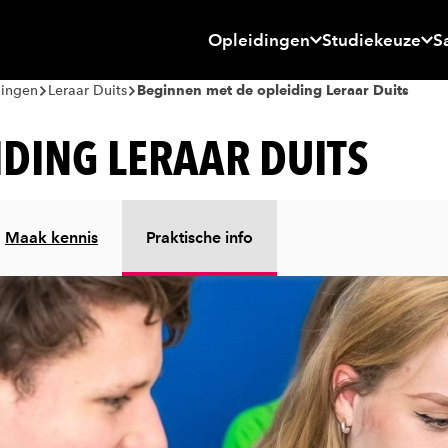
Opleidingen
Studiekeuze
S
dingen
Leraar Duits
Beginnen met de opleiding Leraar Duits
IDING LERAAR DUITS
Maak kennis
Praktische info