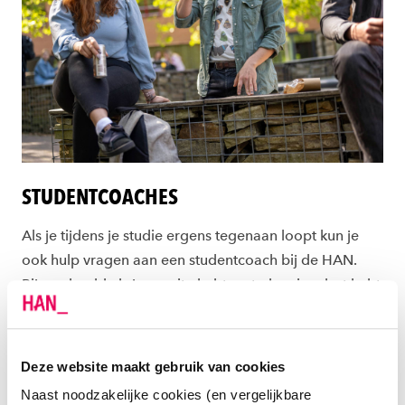
STUDENTCOACHES
Als je tijdens je studie ergens tegenaan loopt kun je
ook hulp vragen aan een studentcoach bij de HAN.
Bijvoorbeeld als je moeite hebt met planning, last hebt
van prestatiedruk of studeert met ADHD of autisme. Je
wordt dan gekoppeld aan een HANstudent die
getraind is om jou te kunnen coachen bij jouw vraag.
Deze website maakt gebruik van cookies
Naast noodzakelijke cookies (en vergelijkbare
Goed om alvast te weten! Als je HAN-student bent kun