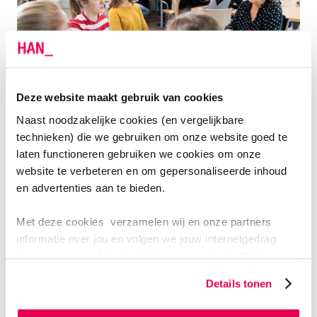
Deze website maakt gebruik van cookies
Naast noodzakelijke cookies (en vergelijkbare
Studenten werken in Lindenholt samen aan een project
technieken) die we gebruiken om onze website goed te
(foto is van voor de coronatijd)
laten functioneren gebruiken we cookies om onze
website te verbeteren en om gepersonaliseerde inhoud
en advertenties aan te bieden.
INTERVENTIES TOETSEN
Met deze cookies verzamelen wij en onze partners
Tijdens het project hebben we verschillende
informatie over jou en volgen we jouw internetgedrag
interventies kunnen toetsen bij de NT2-jongeren om te
binnen, en mogelijk ook buiten onze website. Wij bouwen
kijken wat wel en niet werkt in de strijd tegen
zo jouw persoonlijke profiel op. Hiermee passen wij onze
Details tonen
laaggeletterdheid. Wij hebben een taalprogramma
website en communicatie aan op jouw voorkeuren. Ook
ontwikkeld, voor jongeren en door jongeren,
kunnen we zo gerichte advertenties laten zien op basis