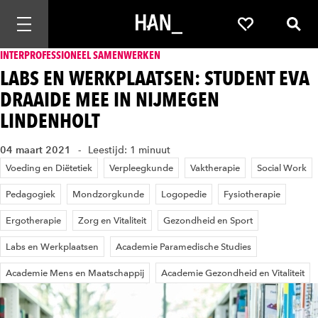
Mobiele navigatie openen
Favorieten
Zoek
INTERPROFESSIONEEL SAMENWERKEN
LABS EN WERKPLAATSEN: STUDENT EVA
DRAAIDE MEE IN NIJMEGEN
LINDENHOLT
04 maart 2021
Leestijd: 1 minuut
Voeding en Diëtetiek
Verpleegkunde
Vaktherapie
Social Work
Pedagogiek
Mondzorgkunde
Logopedie
Fysiotherapie
Ergotherapie
Zorg en Vitaliteit
Gezondheid en Sport
Labs en Werkplaatsen
Academie Paramedische Studies
Academie Mens en Maatschappij
Academie Gezondheid en Vitaliteit