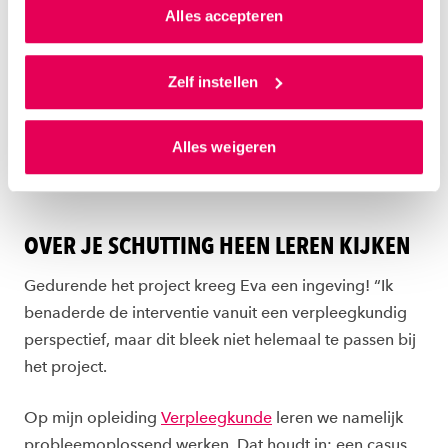
van jouw internetgedrag.
bestaande uit:
Alles accepteren
Als je op ‘Alles accepteren’ klikt dan geef je ons
een warming-up (kennismakingsspel of spel met
toestemming om cookies voor social media en
Zelf instellen
taal);
gepersonaliseerde advertenties te plaatsen. Lees
rollenspel;
hierover meer in ons
privacystatement
en
Alles weigeren
debatteren;
ons
cookiestatement
. Via ‘Zelf instellen’ kun je ook zelf
instellen welke cookies we plaatsen. Je kunt je
cooling down.
toestemming altijd wijzigen of intrekken via
ons
cookiestatement
.
OVER JE SCHUTTING HEEN LEREN KIJKEN
Gedurende het project kreeg Eva een ingeving! “Ik
benaderde de interventie vanuit een verpleegkundig
perspectief, maar dit bleek niet helemaal te passen bij
het project.
Op mijn opleiding
Verpleegkunde
leren we namelijk
probleemoplossend werken. Dat houdt in: een casus