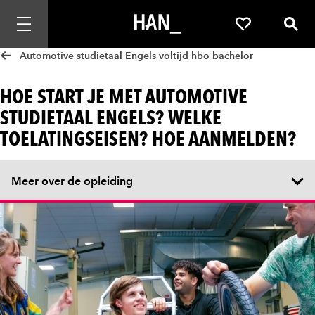
Mobiele navigatie openen
Favorieten
Zoek
Automotive studietaal Engels voltijd hbo bachelor
HOE START JE MET AUTOMOTIVE
STUDIETAAL ENGELS? WELKE
TOELATINGSEISEN? HOE AANMELDEN?
Meer over de opleiding