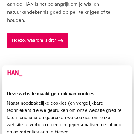
aan de HAN is het belangrijk om je wis- en
natuurkundekennis goed op peil te krijgen of te
houden.
Hoezo, waarom is dit?
AANMELDEN VOOR AUTOMOTIVE DOE JE ZO!
AANMELDEN EN MATCHING: HOE MELD JE
JE AAN BIJ AUTOMOTIVE (STUDIETAAL
ENGELS) IN 5 STAPPEN?
Deze website maakt gebruik van cookies
Naast noodzakelijke cookies (en vergelijkbare
technieken) die we gebruiken om onze website goed te
1. Pak je DigiD erbij
laten functioneren gebruiken we cookies om onze
website te verbeteren en om gepersonaliseerde inhoud
2. Check de toelatingseisen
en advertenties aan te bieden.