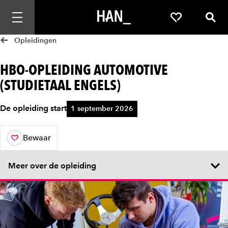
Mobiele navigatie openen
Favorieten
Zoek
Opleidingen
HBO-OPLEIDING AUTOMOTIVE
(STUDIETAAL ENGELS)
De opleiding start
1 september 2026
Bewaar
aan je favorieten
Meer over de opleiding