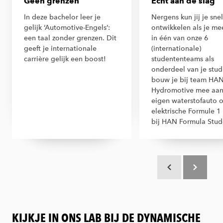
Geen grenzen
Echt aan de slag
In deze bachelor leer je
Nergens kun jij je snel
gelijk ‘Automotive-Engels’:
ontwikkelen als je me
een taal zonder grenzen. Dit
in één van onze 6
geeft je internationale
(internationale)
carrière gelijk een boost!
studententeams als
onderdeel van je stud
bouw je bij team HA
Hydromotive mee aan
eigen waterstofauto o
elektrische Formule 1
bij HAN Formula Stud
Scroll terug
Scroll verd
KIJKJE IN ONS LAB BIJ DE DYNAMISCHE