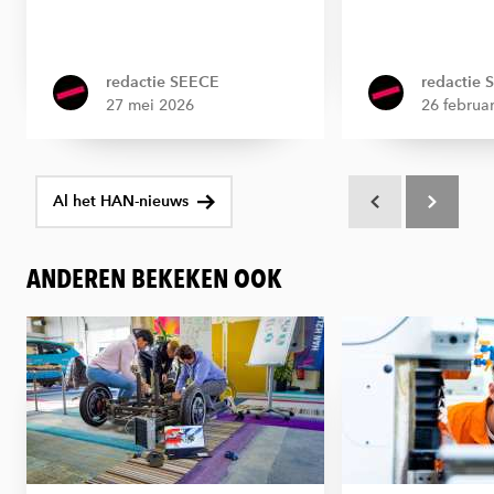
redactie SEECE
redactie
27 mei 2026
26 februa
Al het HAN-nieuws
Scroll terug
Scroll verd
ANDEREN BEKEKEN OOK