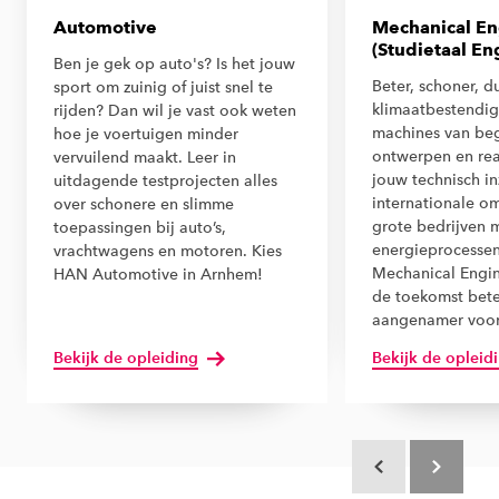
Automotive
Mechanical En
(Studietaal En
Ben je gek op auto's? Is het jouw
Beter, schoner, 
sport om zuinig of juist snel te
klimaatbestendig.
rijden? Dan wil je vast ook weten
machines van beg
hoe je voertuigen minder
ontwerpen en rea
vervuilend maakt. Leer in
jouw technisch in
uitdagende testprojecten alles
internationale o
over schonere en slimme
grote bedrijven 
toepassingen bij auto’s,
energieprocesse
vrachtwagens en motoren. Kies
Mechanical Engin
HAN Automotive in Arnhem!
de toekomst bete
aangenamer voor
Bekijk de opleiding
Bekijk de opleid
Scroll terug
Scroll verd