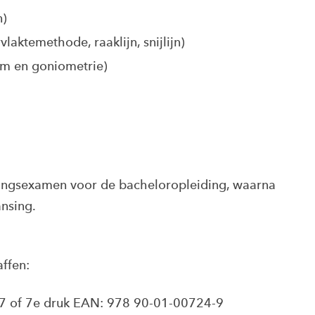
n)
aktemethode, raaklijn, snijlijn)
am en goniometrie)
tingsexamen voor de bacheloropleiding, waarna
ansing.
ffen:​
7 of 7e druk EAN: 978 90-01-00724-9