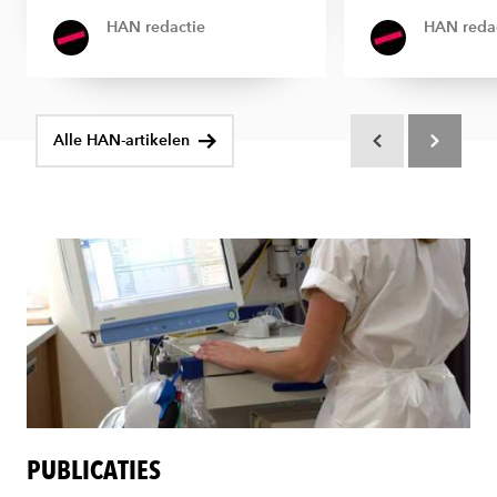
HAN redactie
HAN reda
Alle HAN-artikelen
Scroll terug
Scroll verd
PUBLICATIES