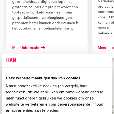
Nederland
gezondheidsvaardigheden lopen een
project i
groter risico. Met dit project wordt een
onderbou
tool set ontwikkeld waarmee in pijn
voor CO2-
gespecialiseerde verpleegkundigen
kunnen b
patiënten beter kunnen ondersteunen bij
meer duu
het voorkomen en behandelen van pijn.
behandel
Meer informatie
Meer info
Alle HAN-projecten
Scroll terug
Scroll verd
Deze website maakt gebruik van cookies
Naast noodzakelijke cookies (en vergelijkbare
technieken) die we gebruiken om onze website goed te
NIEUWS
laten functioneren gebruiken we cookies om onze
website te verbeteren en om gepersonaliseerde inhoud
en advertenties aan te bieden.