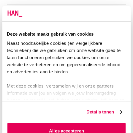
Zoek een studentenkamer
Meld je aan bij de studievereniging
Deze website maakt gebruik van cookies
Naast noodzakelijke cookies (en vergelijkbare
technieken) die we gebruiken om onze website goed te
TOELATINGSEISEN
laten functioneren gebruiken we cookies om onze
website te verbeteren en om gepersonaliseerde inhoud
en advertenties aan te bieden.
Havo
Met deze cookies verzamelen wij en onze partners
Vwo
informatie over jou en volgen we jouw internetgedrag
binnen, en mogelijk ook buiten onze website. Wij bouwen
zo jouw persoonlijke profiel op. Hiermee passen wij onze
Details tonen
Mbo
website en communicatie aan op jouw voorkeuren. Ook
kunnen we zo gerichte advertenties laten zien op basis
van jouw internetgedrag.
Alles accepteren
Hbo/wo