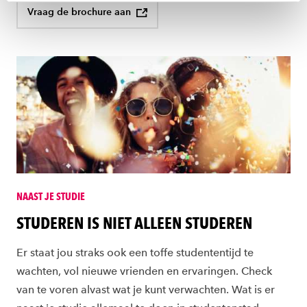
toestemming altijd wijzigen of intrekken via
Vraag de brochure aan
ons
cookiestatement
.
NAAST JE STUDIE
STUDEREN IS NIET ALLEEN STUDEREN
Er staat jou straks ook een toffe studententijd te
wachten, vol nieuwe vrienden en ervaringen. Check
van te voren alvast wat je kunt verwachten. Wat is er