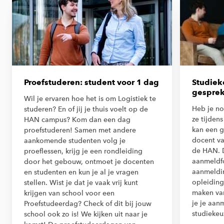
Proefstuderen: student voor 1 dag
Studiek
gesprek
Wil je ervaren hoe het is om Logistiek te
Heb je no
studeren? En of jij je thuis voelt op de
ze tijden
HAN campus? Kom dan een dag
kan een g
proefstuderen! Samen met andere
docent va
aankomende studenten volg je
de HAN. D
proeflessen, krijg je een rondleiding
aanmeldfo
door het gebouw, ontmoet je docenten
aanmeldi
en studenten en kun je al je vragen
opleiding
stellen. Wist je dat je vaak vrij kunt
maken van
krijgen van school voor een
je je aan
Proefstudeerdag? Check of dit bij jouw
studiekeu
school ook zo is! We kijken uit naar je