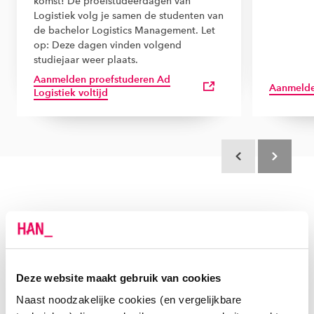
komst! De proefstudeerdagen van
Logistiek volg je samen de studenten van
de bachelor Logistics Management. Let
op: Deze dagen vinden volgend
studiejaar weer plaats.
Aanmelden proefstuderen Ad
Aanmelde
Logistiek voltijd
Scroll terug
Scroll verd
Deze website maakt gebruik van cookies
Naast noodzakelijke cookies (en vergelijkbare