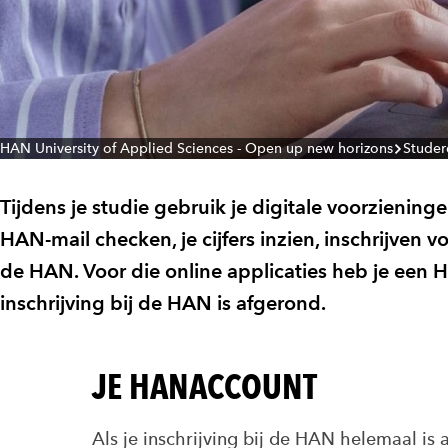
HAN University of Applied Sciences - Open up new horizons
Studer
Tijdens je studie gebruik je digitale voorziening
HAN-mail checken, je cijfers inzien, inschrijven v
de HAN. Voor die online applicaties heb je een HA
inschrijving bij de HAN is afgerond.
JE HANACCOUNT
Als je inschrijving bij de HAN helemaal is 