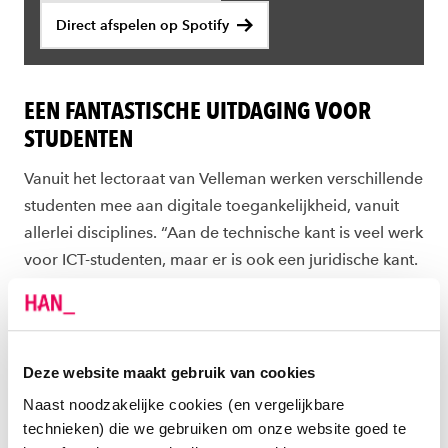
Direct afspelen op Spotify
EEN FANTASTISCHE UITDAGING VOOR
STUDENTEN
Vanuit het lectoraat van Velleman werken verschillende
studenten mee aan digitale toegankelijkheid, vanuit
allerlei disciplines. “Aan de technische kant is veel werk
voor ICT-studenten, maar er is ook een juridische kant.
Wat staat er nou eigenlijk in de wet? En wat betekent
dat voor product X of Y?”
De HAN werkt onder andere aan
het Europese
Deze website maakt gebruik van cookies
programma Next Generation Internet
. Dit
Naast noodzakelijke cookies (en vergelijkbare
programma helpt bedrijven om de toegankelijkheid
technieken) die we gebruiken om onze website goed te
van hun innovatieve digitale projecten op orde te