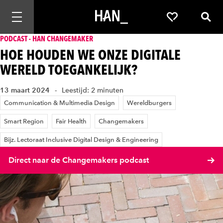
Mobiele navigatie openen
Favorieten
Zoek
PODCAST - HAN CHANGEMAKER
HOE HOUDEN WE ONZE DIGITALE
WERELD TOEGANKELIJK?
13 maart 2024
Leestijd: 2 minuten
Communication & Multimedia Design
Wereldburgers
Smart Region
Fair Health
Changemakers
Bijz. Lectoraat Inclusive Digital Design & Engineering
Direct naar de Changemakers podcast