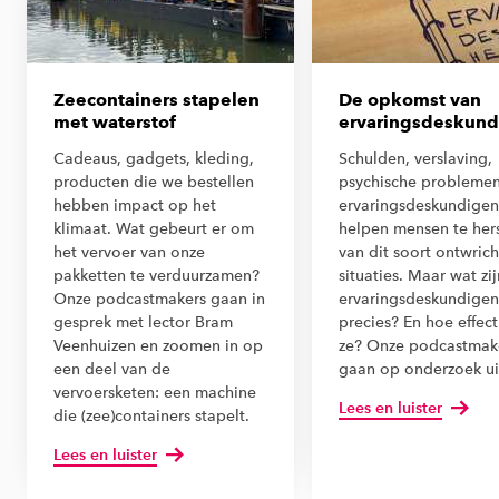
Zeecontainers stapelen
De opkomst van
met waterstof
ervaringsdeskund
Cadeaus, gadgets, kleding,
Schulden, verslaving,
producten die we bestellen
psychische problemen
hebben impact op het
ervaringsdeskundigen
klimaat. Wat gebeurt er om
helpen mensen te hers
het vervoer van onze
van dit soort ontwric
pakketten te verduurzamen?
situaties. Maar wat zij
Onze podcastmakers gaan in
ervaringsdeskundigen
gesprek met lector Bram
precies? En hoe effecti
Veenhuizen en zoomen in op
ze? Onze podcastmak
een deel van de
gaan op onderzoek ui
vervoersketen: een machine
Lees en luister
die (zee)containers stapelt.
Lees en luister