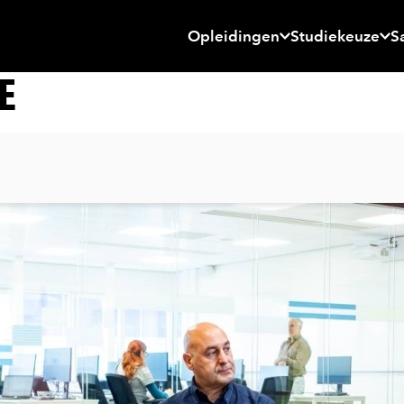
Opleidingen
Studiekeuze
S
E