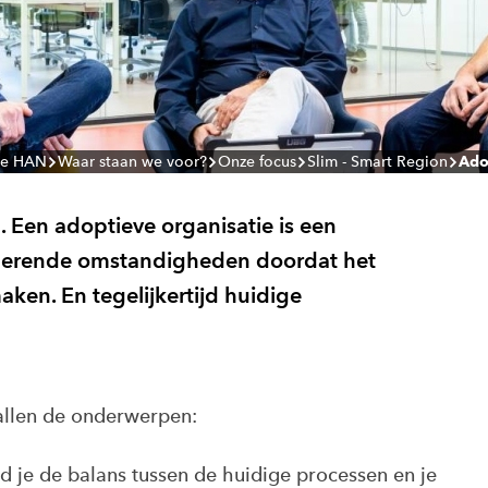
de HAN
Waar staan we voor?
Onze focus
Slim - Smart Region
Ado
n. Een adoptieve organisatie is een
anderende omstandigheden doordat het
ken. En tegelijkertijd huidige
allen de onderwerpen:
nd je de balans tussen de huidige processen en je