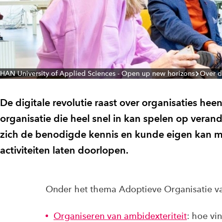
HAN University of Applied Sciences - Open up new horizons
Over 
De digitale revolutie raast over organisaties hee
organisatie die heel snel in kan spelen op ver
zich de benodigde kennis en kunde eigen kan ma
activiteiten laten doorlopen.
Onder het thema Adoptieve Organisatie v
Organiseren van ambidexteriteit
: hoe vi