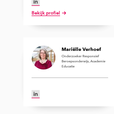
Bekijk profiel
van Maarten van Gils
Mariëlle Verhoef
Onderzoeker Responsief
Beroepsonderwijs, Academie
Educatie
LinkedIn van Mariëlle Verhoef