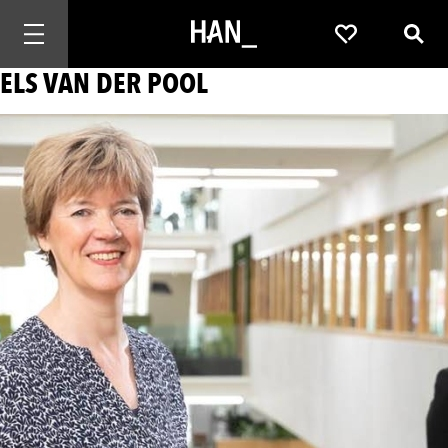
Mobiele navigatie openen
Favorieten
Zoek
ELS VAN DER POOL