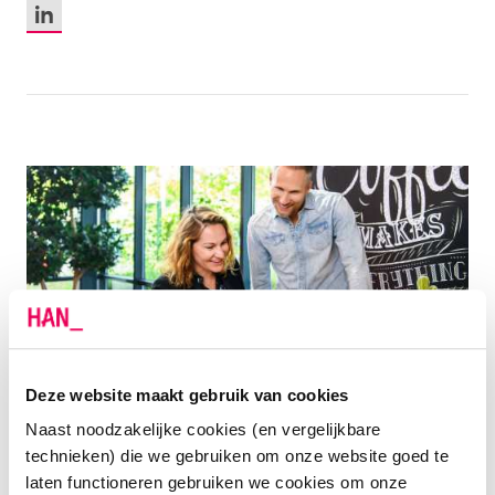
LinkedIn
HET LECTORAAT HUMAN
Deze website maakt gebruik van cookies
COMMUNICATION DEVELOPMENT
Naast noodzakelijke cookies (en vergelijkbare
technieken) die we gebruiken om onze website goed te
Hoe bereik je de ander, hoe begrijp je elkaar? Hoe
laten functioneren gebruiken we cookies om onze