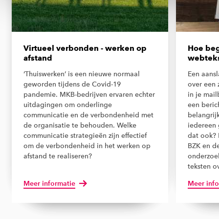
Virtueel verbonden - werken op
Hoe begr
afstand
webteks
‘Thuiswerken’ is een nieuwe normaal
Een aansl
geworden tijdens de Covid-19
over een 
pandemie. MKB-bedrijven ervaren echter
in je mai
uitdagingen om onderlinge
een beric
communicatie en de verbondenheid met
belangrij
de organisatie te behouden. Welke
iedereen 
communicatie strategieën zijn effectief
dat ook? 
om de verbondenheid in het werken op
BZK en d
afstand te realiseren?
onderzoek
teksten o
Meer informatie
Meer info