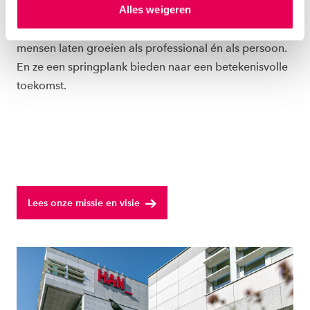
Alles weigeren
grenzen heen kijken en toegerust zijn om bij te dragen
ons
cookiestatement
. Via ‘Zelf instellen’ kun je ook zelf
aan innovaties in de beroepspraktijk. We willen
instellen welke cookies we plaatsen. Je kunt je
toestemming altijd wijzigen of intrekken via
mensen laten groeien als professional én als persoon.
ons
cookiestatement
.
En ze een springplank bieden naar een betekenisvolle
toekomst.
Lees onze missie en visie