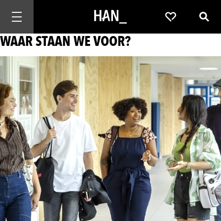
Mobiele navigatie openen
Favorieten
Zoek
WAAR STAAN WE VOOR?