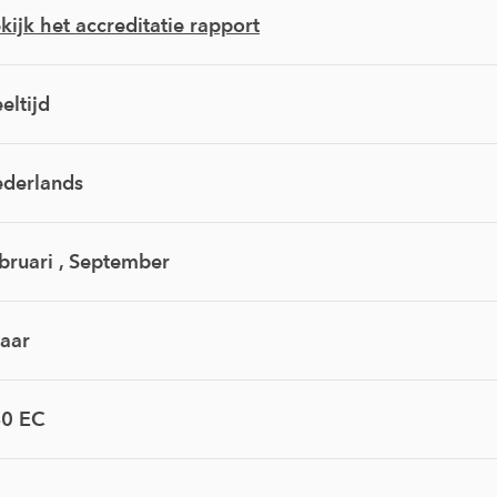
kijk het accreditatie rapport
eltijd
derlands
bruari , September
jaar
0 EC