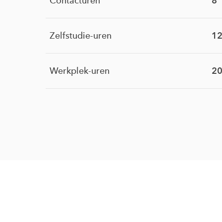
Contacturen
8
Zelfstudie-uren
1
Werkplek-uren
20