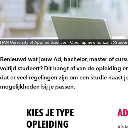
HAN University of Applied Sciences - Open up new horizons
Studer
Benieuwd wat jouw Ad, bachelor, master of cursus 
voltijd studeert? Dit hangt af van de opleiding en
dat er veel regelingen zijn om een studie naast 
mogelijkheden bij je passen.
KIES JE TYPE
AD
OPLEIDING
Als j