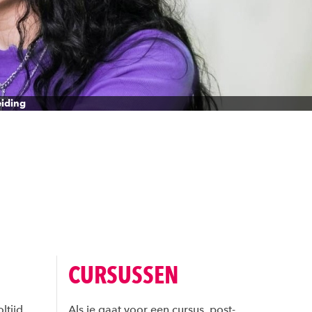
eiding
CURSUSSEN
ltijd,
Als je gaat voor een cursus, post-