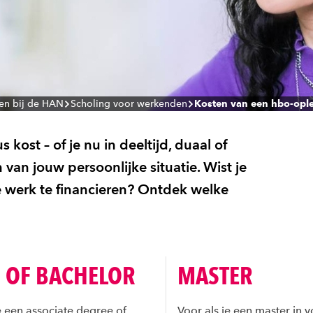
en bij de HAN
Scholing voor werkenden
Kosten van een hbo-opl
kost – of je nu in deeltijd, duaal of
 van jouw persoonlijke situatie. Wist je
je werk te financieren? Ontdek welke
 OF BACHELOR
MASTER
e een associate degree of
Voor als je een master in vo