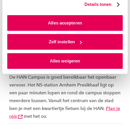
Details tonen
website en communicatie aan op jouw voorkeuren. Ook
Plan mijn ov-reis
kunnen we zo gerichte advertenties laten zien op basis
van jouw internetgedrag.
Alles accepteren
Plan mijn route
Als je op ‘Alles accepteren’ klikt dan geef je ons
toestemming om cookies voor social media en
Zelf instellen
gepersonaliseerde advertenties te plaatsen. Lees
hierover meer in ons
privacystatement
en
Alles weigeren
ons
cookiestatement
. Via ‘Zelf instellen’ kun je ook zelf
Bereikbaarheid
instellen welke cookies we plaatsen. Je kunt je
toestemming altijd wijzigen of intrekken via
De HAN Campus is goed bereikbaar het openbaar
ons
cookiestatement
.
vervoer. Het NS-station Arnhem Presikhaaf ligt op
een paar minuten lopen en rond de campus stoppen
meerdere bussen. Vanuit het centrum van de stad
ben je met een kwartiertje fietsen bij de HAN.
Plan je
reis
met het ov.