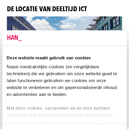
DE LOCATIE VAN DEELTIJD ICT
Deze website maakt gebruik van cookies
Naast noodzakelijke cookies (en vergelijkbare
technieken) die we gebruiken om onze website goed te
laten functioneren gebruiken we cookies om onze
Arnhem
website te verbeteren en om gepersonaliseerde inhoud
en advertenties aan te bieden.
HAN Campus Arnhem
Ruitenberglaan 26
Met deze cookies verzamelen wij en onze partners
6826 CC
informatie over jou en volgen we jouw internetgedrag
binnen, en mogelijk ook buiten onze website. Wij bouwen
Telefoon
026-3691911
zo jouw persoonlijke profiel op. Hiermee passen wij onze