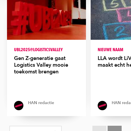
UBL2025@LOGISTICSVALLEY
NIEUWE NAAM
Gen Z-generatie gaat
LLA wordt LiV
Logistics Valley mooie
maakt echt he
toekomst brengen
HAN redactie
HAN reda