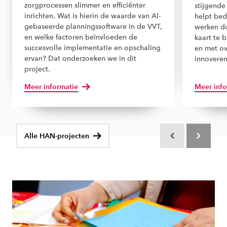
zorgprocessen slimmer en efficiënter
stijgend
inrichten. Wat is hierin de waarde van AI-
helpt bed
gebaseerde planningssoftware in de VVT,
werken do
en welke factoren beïnvloeden de
kaart te 
succesvolle implementatie en opschaling
en met ov
ervan? Dat onderzoeken we in dit
innoveren
project.
Meer informatie
Meer info
Alle HAN-projecten
Scroll terug
Scroll verd