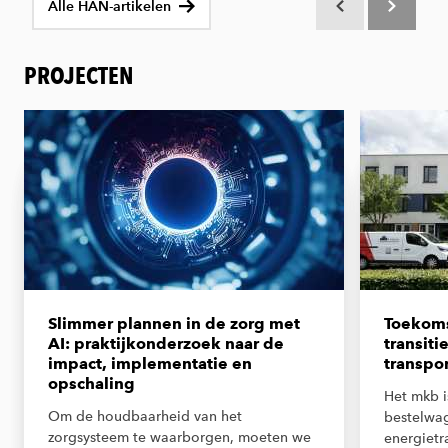
Alle HAN-artikelen
Scroll terug
Scroll verd
PROJECTEN
Slimmer plannen in de zorg met
Toekoms
AI: praktijkonderzoek naar de
transiti
impact, implementatie en
transpo
opschaling
Het mkb i
Om de houdbaarheid van het
bestelwag
zorgsysteem te waarborgen, moeten we
energietr