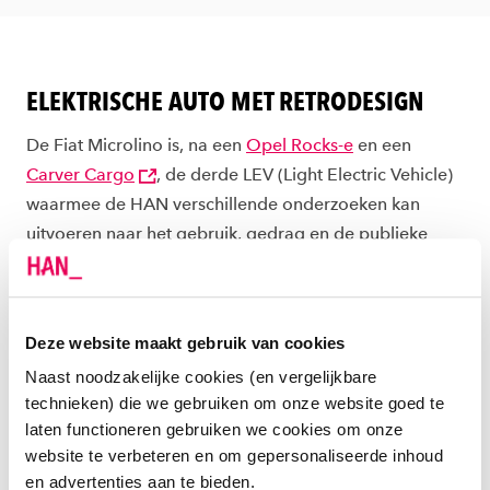
ELEKTRISCHE AUTO MET RETRODESIGN
De Fiat Microlino is, na een
Opel Rocks-e
en een
Carver Cargo
, de derde LEV (Light Electric Vehicle)
waarmee de HAN verschillende onderzoeken kan
uitvoeren naar het gebruik, gedrag en de publieke
reactie op deze nieuwe vorm van mobiliteit in de
stedelijke omgeving.
Deze website maakt gebruik van cookies
De nieuwe Microlino is een kleine elektrische auto met
een retrodesign, gebaseerd op de BMW Isetta uit
Naast noodzakelijke cookies (en vergelijkbare
technieken) die we gebruiken om onze website goed te
1955. De miniauto is op vrijdag 28 juni afgeleverd op
laten functioneren gebruiken we cookies om onze
de HAN Campus in Arnhem als onderzoeksonderwerp,
website te verbeteren en om gepersonaliseerde inhoud
door middel van een feestelijke sleuteloverdracht (zie
en advertenties aan te bieden.