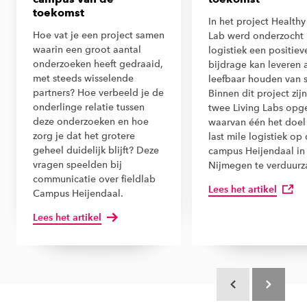
toekomst
In het project Healthy
Hoe vat je een project samen
Lab werd onderzocht
waarin een groot aantal
logistiek een positiev
onderzoeken heeft gedraaid,
bijdrage kan leveren 
met steeds wisselende
leefbaar houden van 
partners? Hoe verbeeld je de
Binnen dit project zijn
onderlinge relatie tussen
twee Living Labs opge
deze onderzoeken en hoe
waarvan één het doel
zorg je dat het grotere
last mile logistiek op
geheel duidelijk blijft? Deze
campus Heijendaal in
vragen speelden bij
Nijmegen te verduur
communicatie over fieldlab
Lees het artikel
Campus Heijendaal.
Lees het artikel
Scroll terug
Scroll verd