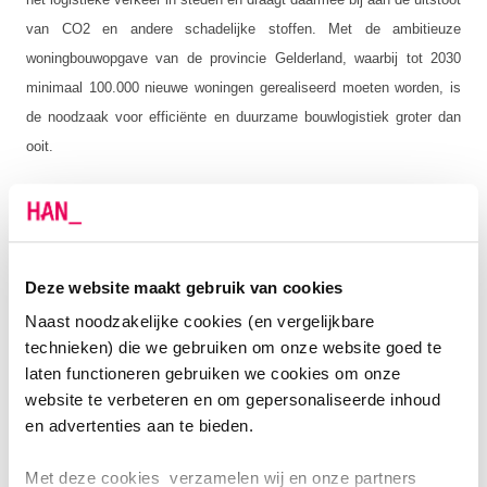
van CO2 en andere schadelijke stoffen. Met de ambitieuze
woningbouwopgave van de provincie Gelderland, waarbij tot 2030
minimaal 100.000 nieuwe woningen gerealiseerd moeten worden, is
de noodzaak voor efficiënte en duurzame bouwlogistiek groter dan
ooit.
In het rapport worden concrete voorbeelden gegeven van
succesvolle interventies, zoals de inzet van logistieke bouwhubs en
modulair bouwen. Een bouwhub, bijvoorbeeld, kan het aantal ritten
Deze website maakt gebruik van cookies
naar een bouwplaats met meer dan een kwart verminderen, wat
resulteert in een aanzienlijke reductie van emissies en
Naast noodzakelijke cookies (en vergelijkbare
technieken) die we gebruiken om onze website goed te
transportkosten.
laten functioneren gebruiken we cookies om onze
website te verbeteren en om gepersonaliseerde inhoud
en advertenties aan te bieden.
Met deze cookies verzamelen wij en onze partners