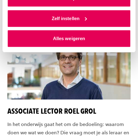
antwoorden te vinden.
Als je op ‘Alles accepteren’ klikt dan geef je ons
toestemming om cookies voor social media en
Zelf instellen
gepersonaliseerde advertenties te plaatsen. Lees
Meer informatie over Helma
hierover meer in ons
privacystatement
en
Alles weigeren
ons
cookiestatement
. Via ‘Zelf instellen’ kun je ook zelf
instellen welke cookies we plaatsen. Je kunt je
toestemming altijd wijzigen of intrekken via
ons
cookiestatement
.
ASSOCIATE LECTOR ROEL GROL
In het onderwijs gaat het om de bedoeling: waarom
doen we wat we doen? Die vraag moet je als leraar en