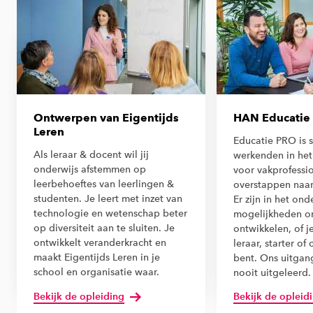
Ontwerpen van Eigentijds
HAN Educatie
Leren
Educatie PRO is 
Als leraar & docent wil jij
werkenden in het
onderwijs afstemmen op
voor vakprofessio
leerbehoeftes van leerlingen &
overstappen naar
studenten. Je leert met inzet van
Er zijn in het ond
technologie en wetenschap beter
mogelijkheden om
op diversiteit aan te sluiten. Je
ontwikkelen, of j
ontwikkelt veranderkracht en
leraar, starter of
maakt Eigentijds Leren in je
bent. Ons uitgan
school en organisatie waar.
nooit uitgeleerd.
Bekijk de opleiding
Bekijk de opleid