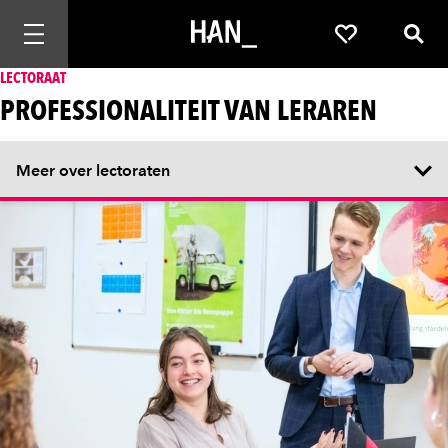
Mobiele navigatie openen
Favorieten
Zoek
LECTORAAT
PROFESSIONALITEIT VAN LERAREN
Meer over lectoraten