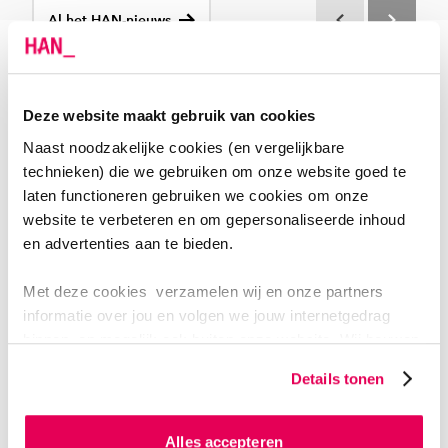
Al het HAN-nieuws
Scroll terug
Scroll verd
Deze website maakt gebruik van cookies
Naast noodzakelijke cookies (en vergelijkbare
technieken) die we gebruiken om onze website goed te
laten functioneren gebruiken we cookies om onze
website te verbeteren en om gepersonaliseerde inhoud
en advertenties aan te bieden.
Met deze cookies verzamelen wij en onze partners
LECTOR HELMA OOLBEKKINK
informatie over jou en volgen we jouw internetgedrag
binnen, en mogelijk ook buiten onze website. Wij bouwen
Hoe maak je van scholen een plek waar ook leraren
zo jouw persoonlijke profiel op. Hiermee passen wij onze
Details tonen
blijven leren?
Helma Oolbekkink
vind
t
het intrigerend
website en communicatie aan op jouw voorkeuren. Ook
kunnen we zo gerichte advertenties laten zien op basis
hoe leraren zich al dan niet blijvend professioneel
van jouw internetgedrag.
ontwikkelen.
En
doet praktijkgericht onderzoek
om
Alles accepteren