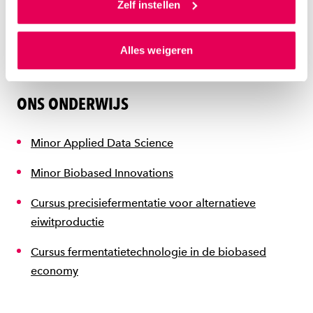
toestemming om cookies voor social media en
Zelf instellen
gepersonaliseerde advertenties te plaatsen. Lees
Medewerkers van ons team
hierover meer in ons
privacystatement
en
Alles weigeren
ons
cookiestatement
. Via ‘Zelf instellen’ kun je ook zelf
instellen welke cookies we plaatsen. Je kunt je
toestemming altijd wijzigen of intrekken via
ONS ONDERWIJS
ons
cookiestatement
.
Minor Applied Data Science
Minor Biobased Innovations
Cursus precisiefermentatie voor alternatieve
eiwitproductie
Cursus fermentatietechnologie in de biobased
economy