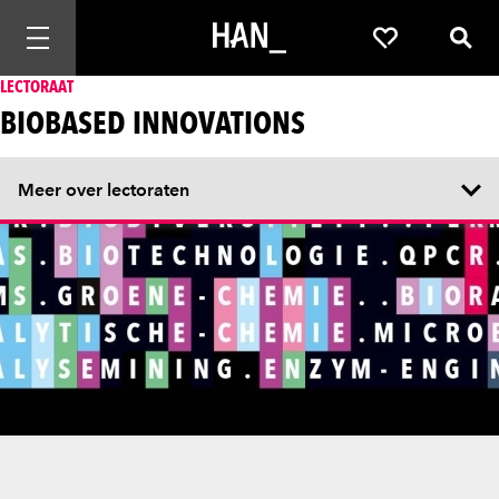
Mobiele navigatie openen
Favorieten
Zoek
LECTORAAT
BIOBASED INNOVATIONS
Meer over lectoraten