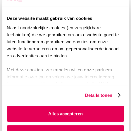
Deze website maakt gebruik van cookies
Naast noodzakelijke cookies (en vergelijkbare
technieken) die we gebruiken om onze website goed te
laten functioneren gebruiken we cookies om onze
website te verbeteren en om gepersonaliseerde inhoud
LECTOR BIOBASED INNOVATIONS
en advertenties aan te bieden.
CHRISTOF FRANCKE
Met deze cookies verzamelen wij en onze partners
'Mijn biotechnologische expertise en kennis van
informatie over jou en volgen we jouw internetgedrag
betekenisvolle integratie van data inzetten in de
binnen, en mogelijk ook buiten onze website. Wij bouwen
doorontwikkeling van sleuteltechnologieën voor de
zo jouw persoonlijke profiel op. Hiermee passen wij onze
Details tonen
website en communicatie aan op jouw voorkeuren. Ook
praktische ondersteuning van de
kunnen we zo gerichte advertenties laten zien op basis
grondstoffentransitie.'
van jouw internetgedrag.
Alles accepteren
Als je op ‘Alles accepteren’ klikt dan geef je ons
Meer informatie over Christof Francke