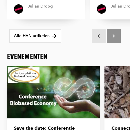
Julian Droog
Julian Dr
Alle HAN-artikelen
Scroll terug
Scroll verd
EVENEMENTEN
Save the date: Conferentie
Connecti