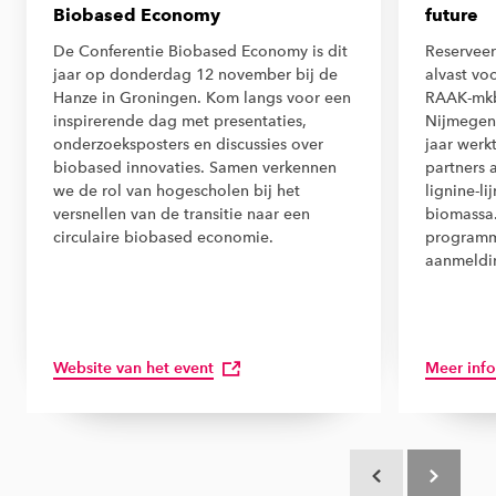
Biobased Economy
future
De Conferentie Biobased Economy is dit
Reservee
jaar op donderdag 12 november bij de
alvast vo
Hanze in Groningen. Kom langs voor een
RAAK-mkb-
inspirerende dag met presentaties,
Nijmegen-
onderzoeksposters en discussies over
jaar werk
biobased innovaties. Samen verkennen
partners 
we de rol van hogescholen bij het
lignine-li
versnellen van de transitie naar een
biomassa
circulaire biobased economie.
programm
aanmeldi
Website van het event
Meer info
Scroll terug
Scroll verd