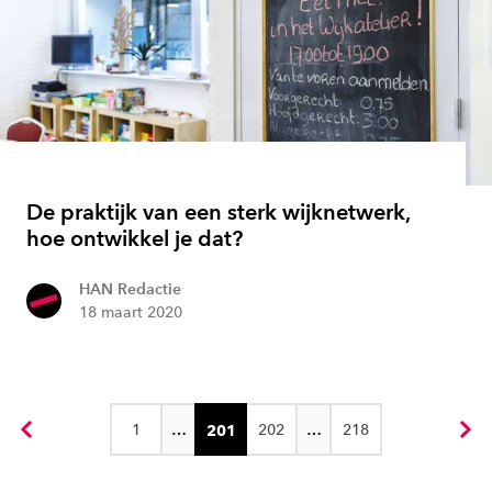
De praktijk van een sterk wijknetwerk,
hoe ontwikkel je dat?
HAN Redactie
18 maart 2020
1
…
202
…
218
201
Vorige
Vol