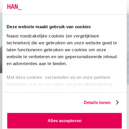
Deze website maakt gebruik van cookies
Naast noodzakelijke cookies (en vergelijkbare
technieken) die we gebruiken om onze website goed te
laten functioneren gebruiken we cookies om onze
website te verbeteren en om gepersonaliseerde inhoud
en advertenties aan te bieden.
Met deze cookies verzamelen wij en onze partners
informatie over jou en volgen we jouw internetgedrag
Lectoraat Onbegrepen gedrag, Zorg en
binnen, en mogelijk ook buiten onze website. Wij bouwen
Samenleving (OZS) komt in corona-actie
zo jouw persoonlijke profiel op. Hiermee passen wij onze
Details tonen
website en communicatie aan op jouw voorkeuren. Ook
kunnen we zo gerichte advertenties laten zien op basis
HAN Redactie
06 april 2020
van jouw internetgedrag.
Alles accepteren