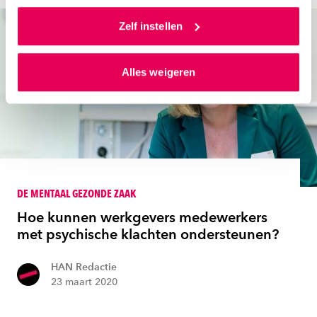
Als je op ‘Alles accepteren’ klikt dan geef je ons
toestemming om cookies voor social media en
Zelf instellen
gepersonaliseerde advertenties te plaatsen. Lees
hierover meer in ons
privacystatement
en
Alles weigeren
ons
cookiestatement
. Via ‘Zelf instellen’ kun je ook zelf
instellen welke cookies we plaatsen. Je kunt je
toestemming altijd wijzigen of intrekken via
ons
cookiestatement
.
DE MENTAAL GEZONDE ZAAK
Hoe kunnen werkgevers medewerkers
met psychische klachten ondersteunen?
HAN Redactie
23 maart 2020