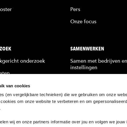
oster
Pers
Onze focus
ZOEK
SAMENWERKEN
jkgericht onderzoek
Samen met bedrijven e
instellingen
aten
Stagiairs & afstudeerde
n
ik van cookies
Scholing van medewerk
es (en vergelijkbare technieken) die we gebruiken om onze websi
kennis
 cookies om onze website te verbeteren en om gepersonaliseer
Hulp bij een vraagstuk
n.
ten
zoek bij de HAN
en wij en onze partners informatie over jou en volgen we jouw 