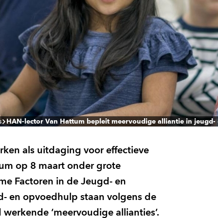
s
HAN-lector Van Hattum bepleit meervoudige alliantie in jeugd
ken als uitdaging voor effectieve
tum op 8 maart onder grote
me Factoren in de Jeugd- en
d- en opvoedhulp staan volgens de
 werkende ‘meervoudige allianties’.