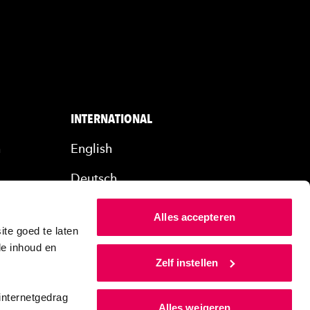
INTERNATIONAL
n
English
Deutsch
rs
Alles accepteren
ers
te goed te laten
de inhoud en
Zelf instellen
internetgedrag
Alles weigeren