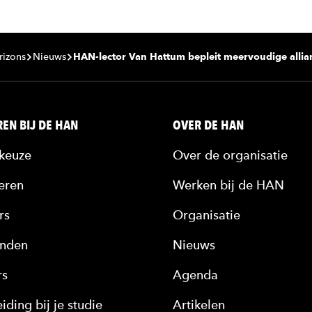
rizons
Nieuws
HAN-lector Van Hattum bepleit meervoudige allia
EN BIJ DE HAN
OVER DE HAN
keuze
Over de organisatie
eren
Werken bij de HAN
rs
Organisatie
nden
Nieuws
rs
Agenda
iding bij je studie
Artikelen