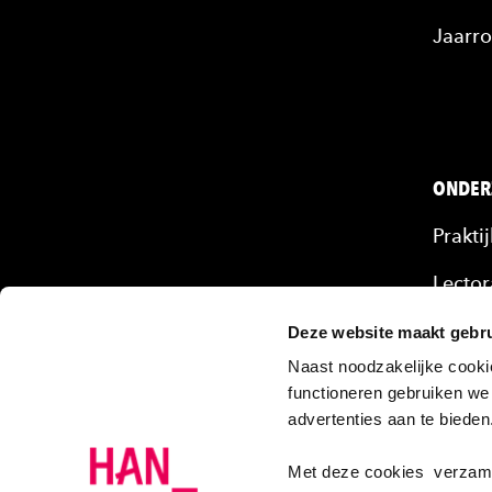
Jaarro
ONDER
Prakti
Lector
Mense
Deze website maakt gebru
Naast noodzakelijke cooki
Onze 
functioneren gebruiken we
advertenties aan te biede
Projec
Onder
Met deze cookies verzamel