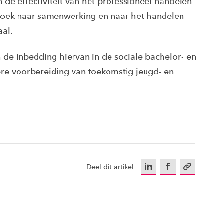
 de effectiviteit van het professioneel handelen
rzoek naar samenwerking en naar het handelen
aal.
 de inbedding hiervan in de sociale bachelor- en
ere voorbereiding van toekomstig jeugd- en
LinkedIn
Facebook
Kopieer u
Deel dit artikel