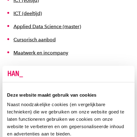
ICT (voltijd)
ICT (deeltijd)
Applied Data Science (master)
Cursorisch aanbod
Maatwerk en incompany
ONDERZOEK
Thuisbasis voor praktijkgericht onderzoek
Deze website maakt gebruik van cookies
Onderzoekers, studenten en docenten zetten samen
Naast noodzakelijke cookies (en vergelijkbare
hun tanden in maatschappelijke vraagstukken. Ze
technieken) die we gebruiken om onze website goed te
voeren praktijkgericht onderzoek uit, in de lectoraten
laten functioneren gebruiken we cookies om onze
die de academie rijk is. Ook is er een kenniscentrum
website te verbeteren en om gepersonaliseerde inhoud
en advertenties aan te bieden.
verbonden aan de Academie IT en Mediadesign.