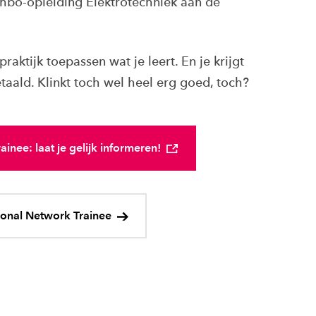
e hbo-opleiding Elektrotechniek aan de
praktijk toepassen wat je leert. En je krijgt
taald. Klinkt toch wel heel erg goed, toch?
inee: laat je gelijk informeren!
onal Network Trainee