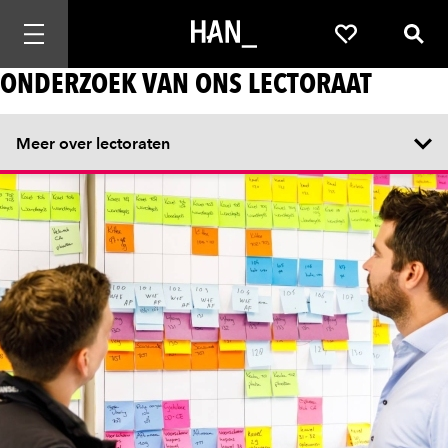
Mobiele navigatie openen
Favorieten
Zoek
ONDERZOEK VAN ONS LECTORAAT
Meer over lectoraten