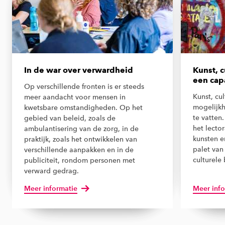
In de war over verwardheid
Kunst, c
een capa
Op verschillende fronten is er steeds
Kunst, cul
meer aandacht voor mensen in
mogelijkh
kwetsbare omstandigheden. Op het
te vatten
gebied van beleid, zoals de
het lecto
ambulantisering van de zorg, in de
kunsten e
praktijk, zoals het ontwikkelen van
palet van
verschillende aanpakken en in de
culturele
publiciteit, rondom personen met
verward gedrag.
Meer informatie
Meer info