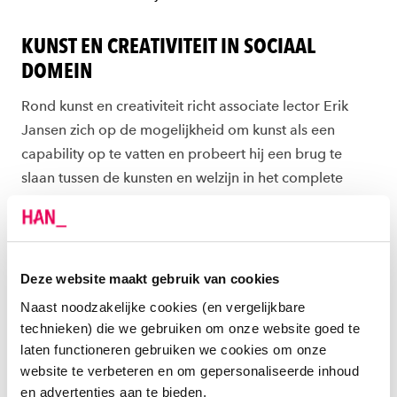
KUNST EN CREATIVITEIT IN SOCIAAL
DOMEIN
Rond kunst en creativiteit richt associate lector Erik
Jansen zich op de mogelijkheid om kunst als een
capability op te vatten en probeert hij een brug te
slaan tussen de kunsten en welzijn in het complete
palet van instrumentele effecten tot culturele
betekenisgeving. Hij is samen met lector Nico de Vos
(HU) en Eltje Bos (HvA) oprichter van het Kennis- en
innovatienetwerk Kunst en Creativiteit in het Sociaal
Deze website maakt gebruik van cookies
domein (gelieerd aan het landelijk Platform Lectoren
Naast noodzakelijke cookies (en vergelijkbare
Sociaal Werk). Deze samenwerking heeft
technieken) die we gebruiken om onze website goed te
wetenschappelijke en vakpublicaties opgeleverd, zoals
laten functioneren gebruiken we cookies om onze
een special issue van Sociale Vraagstukken, een
website te verbeteren en om gepersonaliseerde inhoud
en advertenties aan te bieden.
onderwijsboek over kunstgebaseerde methoden van