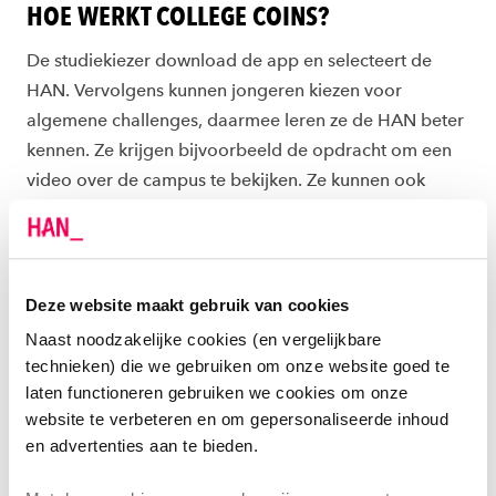
HOE WERKT COLLEGE COINS?
De studiekiezer download de app en selecteert de
HAN. Vervolgens kunnen jongeren kiezen voor
algemene challenges, daarmee leren ze de HAN beter
kennen. Ze krijgen bijvoorbeeld de opdracht om een
video over de campus te bekijken. Ze kunnen ook
kiezen voor challenges van opleidingen. Dat kan
bijvoorbeeld zijn: 'Maak een management test' of
'Identificeer je met een merk en leg uit waarom'.
Jongeren kunnen voor meerdere opleidingen
Deze website maakt gebruik van cookies
meedoen.
Naast noodzakelijke cookies (en vergelijkbare
technieken) die we gebruiken om onze website goed te
Tot juni blijven er nieuwe challenges bij komen,
laten functioneren gebruiken we cookies om onze
deelnemers krijgen daar een melding van via de app.
website te verbeteren en om gepersonaliseerde inhoud
Jongeren zijn niet verplicht om alle opdrachten te
en advertenties aan te bieden.
maken, ze kunnen zelf kiezen welke challenges ze