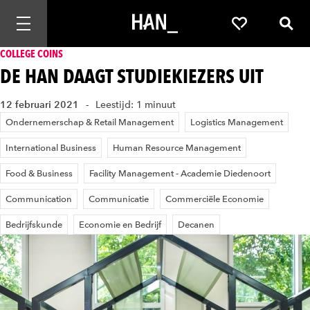
Mobiele navigatie openen
Favorieten
Zoek
COLLEGE COINS
DE HAN DAAGT STUDIEKIEZERS UIT
12 februari 2021
Leestijd: 1 minuut
Ondernemerschap & Retail Management
Logistics Management
International Business
Human Resource Management
Food & Business
Facility Management - Academie Diedenoort
Communication
Communicatie
Commerciële Economie
Bedrijfskunde
Economie en Bedrijf
Decanen