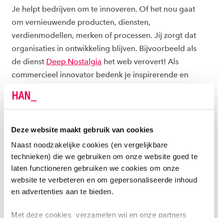
Je helpt bedrijven om te innoveren. Of het nou gaat
om vernieuwende producten, diensten,
verdienmodellen, merken of processen. Jij zorgt dat
organisaties in ontwikkeling blijven. Bijvoorbeeld als
de dienst
Deep Nostalgia
het web verovert! Als
commercieel innovator bedenk je inspirerende en
vernieuwende oplossingen en zoek je naar kansen in
de markt. Én je innovaties zijn praktisch uitvoerbaar en
duurzaam. Neem als voorbeeld
een modulaire
stadsbank
die vergroening en verkoeling biedt. CE-
Deze website maakt gebruik van cookies
Innovation studenten ontwierpen deze innovatie en zijn
Naast noodzakelijke cookies (en vergelijkbare
daarmee genomineerd tot innovatiefste studenten van
technieken) die we gebruiken om onze website goed te
Nederland 2022.
laten functioneren gebruiken we cookies om onze
website te verbeteren en om gepersonaliseerde inhoud
en advertenties aan te bieden.
Bekijk je mogelijkheden
Met deze cookies verzamelen wij en onze partners