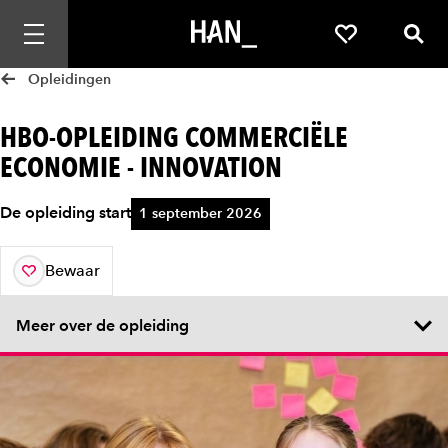
Mobiele navigatie openen
Favorieten
Zoek
Opleidingen
HBO-OPLEIDING COMMERCIËLE
ECONOMIE - INNOVATION
De opleiding start
1 september 2026
Bewaar
aan je favorieten
Meer over de opleiding