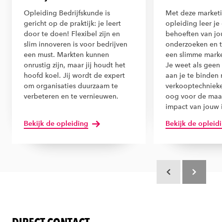
Opleiding Bedrijfskunde is
Met deze marketi
gericht op de praktijk: je leert
opleiding leer j
door te doen! Flexibel zijn en
behoeften van j
slim innoveren is voor bedrijven
onderzoeken en t
een must. Markten kunnen
een slimme mark
onrustig zijn, maar jij houdt het
Je weet als geen
hoofd koel. Jij wordt de expert
aan je te binden 
om organisaties duurzaam te
verkooptechnieke
verbeteren en te vernieuwen.
oog voor de maa
impact van jouw 
Bekijk de opleiding
Bekijk de opleid
Scroll terug
Scroll verd