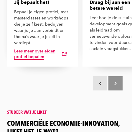
Jij bepaalt het!
Draag bij aan een
betere wereld
Bepaal je eigen profiel, met
Leer hoe je de sustai
masterclasses en workshops
development goals ge
die je zelf kiest, bedrijven
als leidraad om
waar je je aan verbindt en
vernieuwende oploss
thema’s waar je jezelf in
te vinden voor duurz
verdiept.
sociale vraagstukken.
Lees meer over eigen
profiel bepalen
Scroll terug
Scroll verd
STUDEER WAT JE LIKET
:
COMMERCIËLE ECONOMIE-INNOVATION,
LIKET HET JE WAT?