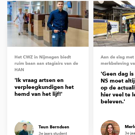
Het CWZ in Nijmegen biedt
Aan de slag met
ruim baan aan stagiairs van de
merkbeleving v
HAN
'Geen dag is
'Ik vraag artsen en
NS moet alti
verpleegkundigen het
op de actualit
hemd van het lijf!'
hier veel te 
beleven.'
Merl
Teun Berndsen
3e ja
3e jaars student