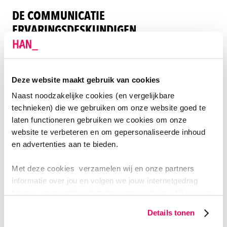
DE COMMUNICATIE
ERVARINGSDESKUNDIGEN
Deze content is afkomstig van YouTube. Om de inhoud
te bekijken, moet je eerst toestemming geven voor
marketingcookies.
Deze website maakt gebruik van cookies
Naast noodzakelijke cookies (en vergelijkbare
Open cookievoorkeuren
technieken) die we gebruiken om onze website goed te
laten functioneren gebruiken we cookies om onze
website te verbeteren en om gepersonaliseerde inhoud
en advertenties aan te bieden.
Wat kan je worden met de
Met deze cookies verzamelen wij en onze partners
opleiding?
informatie over jou en volgen we jouw internetgedrag
binnen, en mogelijk ook buiten onze website. Wij bouwen
zo jouw persoonlijke profiel op. Hiermee passen wij onze
Details tonen
website en communicatie aan op jouw voorkeuren. Ook