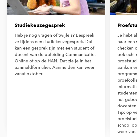
Studiekeuzegesprek
Proefst
Heb je nog vragen of twijfels? Bespreek
Je hebt a
ze tijdens een studiekeuzegesprek. Dat
naar een 
kan een gesprek zijn met een student of
checken 
docent van de opleiding Communicatie.
ook echt 
Online of op de HAN. Dat zie je in het
proefstud
aanmeldformulier. Aanmelden kan weer
aankomen
vanaf oktober.
programm
proefcoll
informati
studenten
het gebou
docenten 
Tip: op ve
proefstud
school oo
weer vana