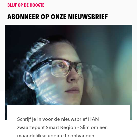
BLIJF OP DE HOOGTE
:
ABONNEER OP ONZE NIEUWSBRIEF
Schrijf je in voor de nieuwsbrief HAN
zwaartepunt Smart Region - Slim om een
maandelijkse update te ontvangen.