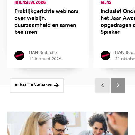
INTENSIEVE ZORG
MENS
Praktijkgerichte webinars
Inclusief On
over welzijn,
het Jaar Awa
duurzaamheid en samen
opgedragen 
beslissen
Spieker
HAN Redactie
HAN Reda
11 februari 2026
21 oktobe
Al het HAN-nieuws
Scroll terug
Scroll verd