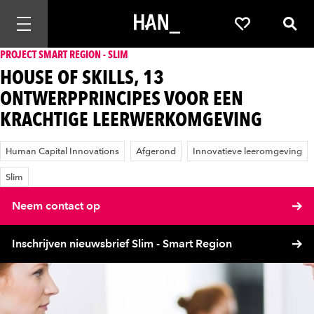
Mobiele navigatie openen
Favorieten
Zoek
PROJECT SMART REGION - SLIM
HOUSE OF SKILLS, 13
ONTWERPPRINCIPES VOOR EEN
KRACHTIGE LEERWERKOMGEVING
Human Capital Innovations
Afgerond
Innovatieve leeromgeving
Slim
Neem contact op
Inschrijven nieuwsbrief Slim - Smart Region