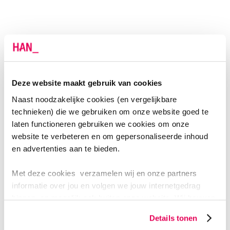
BETROKKEN OPLEIDINGEN
Zoek je een studie die hierbij past? Dan is deze
opleiding perfect voor jou.
Deze website maakt gebruik van cookies
Naast noodzakelijke cookies (en vergelijkbare
Human Resource Management (HRM)
technieken) die we gebruiken om onze website goed te
laten functioneren gebruiken we cookies om onze
Learning and Development in Organisations
(Opleidingskunde)
website te verbeteren en om gepersonaliseerde inhoud
en advertenties aan te bieden.
Met deze cookies verzamelen wij en onze partners
MEER WETEN? NEEM CONTACT OP MET:
informatie over jou en volgen we jouw internetgedrag
binnen, en mogelijk ook buiten onze website. Wij bouwen
Jos Sanders
zo jouw persoonlijke profiel op. Hiermee passen wij onze
Details tonen
website en communicatie aan op jouw voorkeuren. Ook
06-50524618