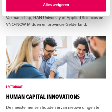
hierover meer in ons
privacystatement
en
Alles weigeren
ons
cookiestatement
. Via ‘Zelf instellen’ kun je ook zelf
Het project is mede mogelijk gemaakt door Gelders
instellen welke cookies we plaatsen. Je kunt je
Vakmanschap, HAN University of Applied Sciences en
toestemming altijd wijzigen of intrekken via
VNO-NCW Midden en provincie Gelderland.
ons
cookiestatement
.
LECTORAAT
HUMAN CAPITAL INNOVATIONS
De meeste mensen houden ervan nieuwe dingen te