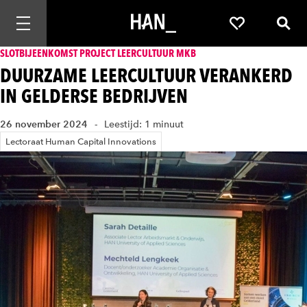
Mobiele navigatie openen
Favorieten
Zoek
SLOTBIJEENKOMST PROJECT LEERCULTUUR MKB
DUURZAME LEERCULTUUR VERANKERD
IN GELDERSE BEDRIJVEN
26 november 2024
Leestijd: 1 minuut
Lectoraat Human Capital Innovations