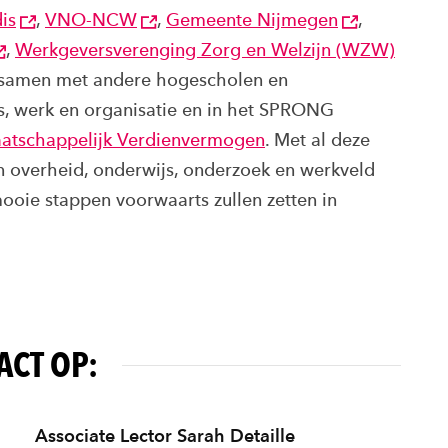
is
,
VNO-NCW
,
Gemeente Nijmegen
,
,
Werkgeversverenging Zorg en Welzijn (WZW)
f samen met andere hogescholen en
s, werk en organisatie en in het SPRONG
aatschappelijk Verdienvermogen
. Met al deze
n overheid, onderwijs, onderzoek en werkveld
oie stappen voorwaarts zullen zetten in
ACT OP:
Associate Lector Sarah Detaille