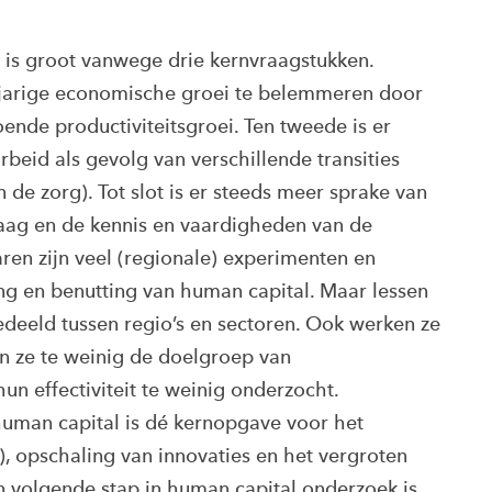
 is groot vanwege drie kernvraagstukken.
ngjarige economische groei te belemmeren door
nde productiviteitsgroei. Ten tweede is er
beid als gevolg van verschillende transities
en de zorg). Tot slot is er steeds meer sprake van
raag en de kennis en vaardigheden van de
ren zijn veel (regionale) experimenten en
g en benutting van human capital. Maar lessen
eeld tussen regio’s en sectoren. Ook werken ze
n ze te weinig de doelgroep van
n effectiviteit te weinig onderzocht.
human capital is dé kernopgave voor het
), opschaling van innovaties en het vergroten
 volgende stap in human capital onderzoek is