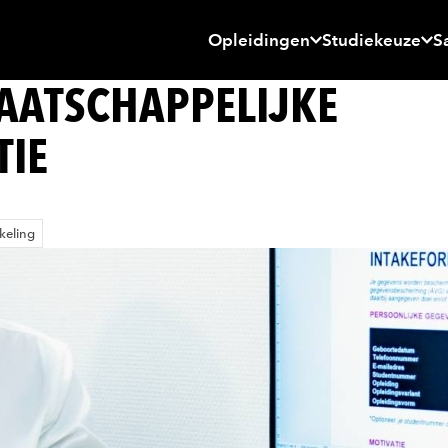
Opleidingen
Studiekeuze
S
AATSCHAPPELIJKE
TIE
keling