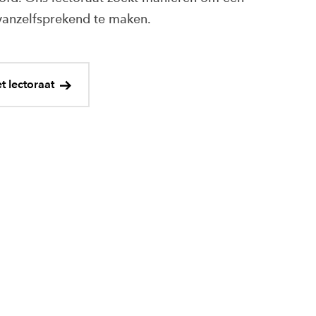
vanzelfsprekend te maken.
t lectoraat
rl