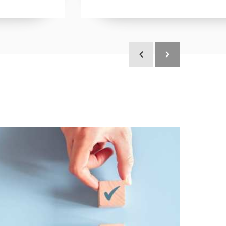
Scroll terug
Scroll verder