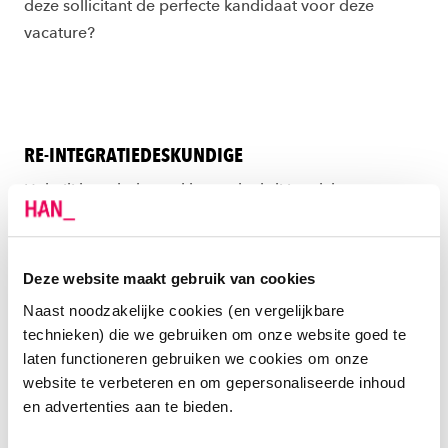
deze sollicitant de perfecte kandidaat voor deze
vacature?
RE-INTEGRATIEDESKUNDIGE
Help jij langdurig werklozen dankzij je advies en
ondersteuning weer aan een baan?
Deze website maakt gebruik van cookies
Naast noodzakelijke cookies (en vergelijkbare
technieken) die we gebruiken om onze website goed te
LOOPBAANADVISEUR
laten functioneren gebruiken we cookies om onze
Je coacht mensen die twijfelen over hun werk: wat kan
website te verbeteren en om gepersonaliseerde inhoud
ik, wat wil ik en zit ik met mijn loopbaan op de goede
en advertenties aan te bieden.
weg?