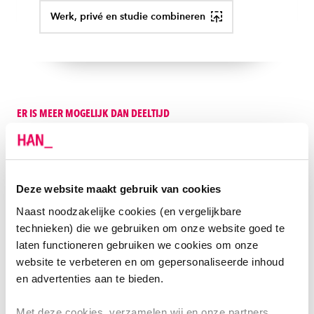
Werk, privé en studie combineren
ER IS MEER MOGELIJK DAN DEELTIJD
BEDRIJFSKUNDE IN DEELTIJD OF DUAAL?
Twijfel je over studeren in deeltijd? Aan de HAN zijn er
ook andere mogelijkheden op het gebied van
Deze website maakt gebruik van cookies
bedrijfskunde
Naast noodzakelijke cookies (en vergelijkbare
technieken) die we gebruiken om onze website goed te
laten functioneren gebruiken we cookies om onze
BEDRIJFSKUNDE DUAAL
website te verbeteren en om gepersonaliseerde inhoud
De bachelor Bedrijfskunde is er ook als duale
en advertenties aan te bieden.
opleiding. Je combineert je opleiding met een baan
Met deze cookies verzamelen wij en onze partners
voor minimaal 20 uur per week. Je hebt recht op