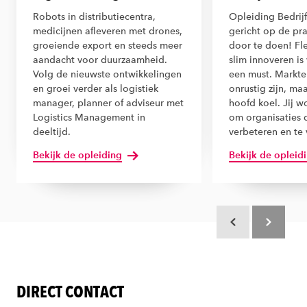
Robots in distributiecentra,
Opleiding Bedrijf
medicijnen afleveren met drones,
gericht op de prak
groeiende export en steeds meer
door te doen! Fle
aandacht voor duurzaamheid.
slim innoveren is
Volg de nieuwste ontwikkelingen
een must. Markt
en groei verder als logistiek
onrustig zijn, maa
manager, planner of adviseur met
hoofd koel. Jij w
Logistics Management in
om organisaties 
deeltijd.
verbeteren en te
Bekijk de opleiding
Bekijk de opleid
Scroll terug
Scroll verd
DIRECT CONTACT