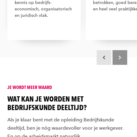
kennis op bedrijfs-
betrokken, goed bere
economisch, organisatorisch
en heel veel praktijkk
en juridisch vlak.
Scroll terug
Scroll verd
JE WORDT MEER WAARD
:
WAT KAN JE WORDEN MET
BEDRIJFSKUNDE DEELTIJD?
:
Als je klaar bent met de opleiding Bedrijfskunde
deeltijd, ben je nóg waardevoller voor je werkgever.
En op de arbeidsmarkt natuurlijk.