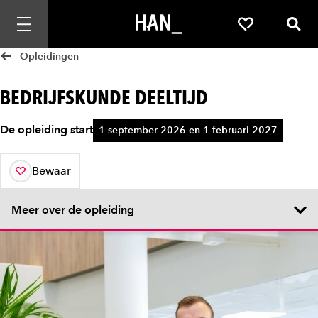
Mobiele navigatie openen
Favorieten
Zoek
Opleidingen
BEDRIJFSKUNDE DEELTIJD
De opleiding start
1 september 2026 en 1 februari 2027
Bewaar
aan je favorieten
Meer over de opleiding