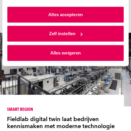
kunnen we zo gerichte advertenties laten zien op basis
HAN Redactie
van jouw internetgedrag.
Alles accepteren
18 april 2023
Als je op ‘Alles accepteren’ klikt dan geef je ons
toestemming om cookies voor social media en
Zelf instellen
gepersonaliseerde advertenties te plaatsen. Lees
hierover meer in ons
privacystatement
en
Alles weigeren
ons
cookiestatement
. Via ‘Zelf instellen’ kun je ook zelf
instellen welke cookies we plaatsen. Je kunt je
toestemming altijd wijzigen of intrekken via
ons
cookiestatement
.
SMART REGION
Fieldlab digital twin laat bedrijven
kennismaken met moderne technologie