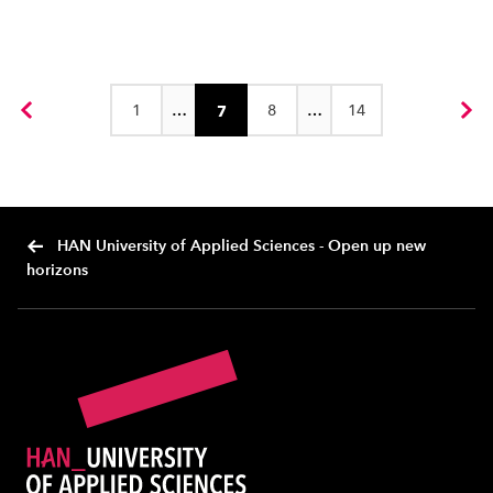
1
…
8
…
14
7
Vorige
Vol
HAN University of Applied Sciences - Open up new
horizons