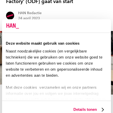
Factory' (ODF) gaat van start
HAN Redactie
24 april 2023
Deze website maakt gebruik van cookies
Naast noodzakelijke cookies (en vergelijkbare
technieken) die we gebruiken om onze website goed te
laten functioneren gebruiken we cookies om onze
website te verbeteren en om gepersonaliseerde inhoud
en advertenties aan te bieden.
Met deze cookies verzamelen wij en onze partners
informatie over jou en volgen we jouw internetgedrag
SMART REGION
binnen, en mogelijk ook buiten onze website. Wij bouwen
Team HAN-onderzoekers en studenten
zo jouw persoonlijke profiel op. Hiermee passen wij onze
Details tonen
wint 1e prijs Sensor Data Challenge
website en communicatie aan op jouw voorkeuren. Ook