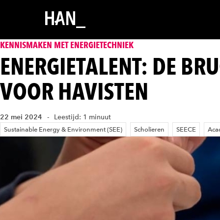
KENNISMAKEN MET ENERGIETECHNIEK
ENERGIETALENT: DE BR
VOOR HAVISTEN
22 mei 2024
Leestijd: 1 minuut
Sustainable Energy & Environment (SEE)
Scholieren
SEECE
Aca