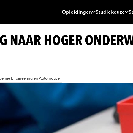
Opleidingen
Studiekeuze
S
UG NAAR HOGER ONDERW
demie Engineering en Automotive