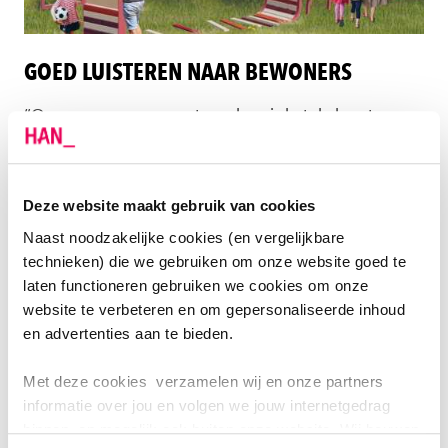
GOED LUISTEREN NAAR BEWONERS
“Om er een succes van te maken, is het de kunst om
vanaf het eerste moment in de schoenen van de
gebruiker te gaan staan,” weet onderzoeker Marleen.
“We zijn dan ook in de verkennende fase op zoek
Deze website maakt gebruik van cookies
gegaan naar de wensen en de behoeften van de
Naast noodzakelijke cookies (en vergelijkbare
verschillende groepen bewoners uit de wijk
technieken) die we gebruiken om onze website goed te
Stadseiland.” Gerald vult aan: “Daarna is het van
laten functioneren gebruiken we cookies om onze
belang goed te luisteren naar de feedback van
website te verbeteren en om gepersonaliseerde inhoud
bewoners. Het is heel leuk en bijzonder om op deze
en advertenties aan te bieden.
manier te werken. Voorheen waren bewoners niet
Met deze cookies verzamelen wij en onze partners
meer dan een bron voor onderzoekers. Nu zijn we aan
informatie over jou en volgen we jouw internetgedrag
het co-creëren.”
binnen, en mogelijk ook buiten onze website. Wij bouwen