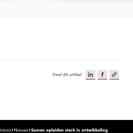
LinkedIn
Facebook
Kopieer u
Deel dit artikel
rizons
Nieuws
Samen opleiden sterk in ontwikkeling