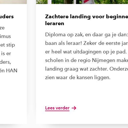
uders
Zachtere landing voor beginn
leraren
ze
Diploma op zak, en daar ga je dan:
timus
baan als leraar! Zeker de eerste j
et stip
er heel wat uitdagingen op je pad.
is er
scholen in de regio Nijmegen mak
ders,
landing graag wat zachter. Onderz
 én HAN
zien waar de kansen liggen.
Lees verder