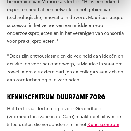
toestemming altijd wijzigen of intrekken via
benoeming van Maurice als lector: "Hij is een erkend
ons
cookiestatement
.
expert en heeft al een netwerk op het gebied van
(technologische) innovatie in de zorg. Maurice slaagde
succesvol in het verwerven van middelen voor
onderzoeksprojecten en in het verenigen van consortia
voor praktijkprojecten.''
''Door zijn enthousiasme en de veelheid aan ideeën en
activiteiten voor het onderwerp, is Maurice in staat om
zowel intern als extern partijen en collega’s aan zich en
aan zorgtechnologie te verbinden."
KENNISCENTRUM DUURZAME ZORG
Het Lectoraat Technologie voor Gezondheid
(voorheen Innovatie in de Care) maakt deel uit van de
5 lectoraten die verbonden zijn in het
Kenniscentrum