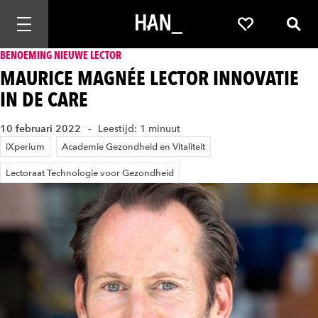
Mobiele navigatie openen
Favorieten
Zoek
BENOEMING NIEUWE LECTOR
MAURICE MAGNÉE LECTOR INNOVATIE
IN DE CARE
10 februari 2022
Leestijd: 1 minuut
iXperium
Academie Gezondheid en Vitaliteit
Lectoraat Technologie voor Gezondheid