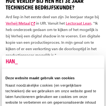
HOE VERLIEP BIJ HEN HET 3E JAAR
TECHNISCHE BEDRIJFSKUNDE?
Ard liep in het eerste deel van zijn 3e leerjaar stage bij
Verheij Metaal
in Ulft. Vanuit het
Lectoraat Lean
. "Ik
heb onderzoek gedaan om te kijken of het mogelijk is
bij Verheij een digital shadow in te voeren. Een digitale
kopie van een productieproces. In mijn geval om te
kijken of er een verkorting van de doorlooptijd in het
productieproces mogelijk is."
Ard en Sander liepen een half jaar 3 dagen per week
stage voor een project bij Verheij. Sander vertelt: "Het
Deze website maakt gebruik van cookies
onderzoek van Ard bood aanknopingspunten voor
Naast noodzakelijke cookies (en vergelijkbare
verdere studie. Zoveel aanknopingspunten dat we er
technieken) die we gebruiken om onze website goed te
samen met een student van
Embedded Systems
laten functioneren gebruiken we cookies om onze
Engineering
en een student van
Werktuigbouwkunde
website te verbeteren en om gepersonaliseerde inhoud
aan hebben gewerkt."