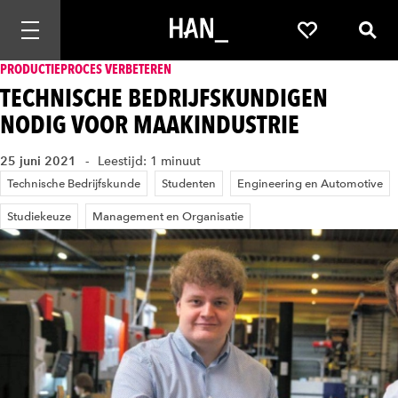
Mobiele navigatie openen
Favorieten
Zoek
PRODUCTIEPROCES VERBETEREN
TECHNISCHE BEDRIJFSKUNDIGEN
NODIG VOOR MAAKINDUSTRIE
25 juni 2021
Leestijd: 1 minuut
Technische Bedrijfskunde
Studenten
Engineering en Automotive
Studiekeuze
Management en Organisatie